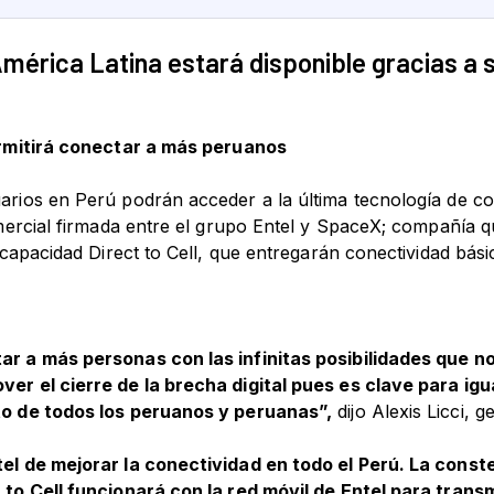
América Latina estará disponible gracias a s
ermitirá conectar a más peruanos
rios en Perú podrán acceder a la última tecnología de cobe
mercial firmada entre el grupo Entel y SpaceX; compañía qu
 capacidad Direct to Cell, que entregarán conectividad básic
r a más personas con las infinitas posibilidades que n
er el cierre de la brecha digital pues es clave para ig
to de todos los peruanos y peruanas”,
dijo Alexis Licci, g
el de mejorar la conectividad en todo el Perú. La conste
 to Cell funcionará con la red móvil de Entel para trans