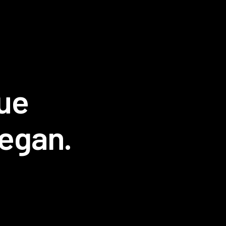
ue
legan.