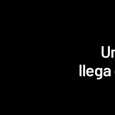
U
llega